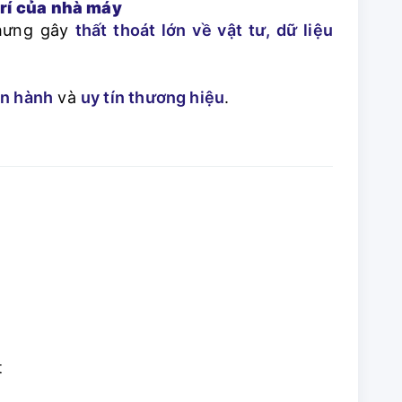
 trí của nhà máy
nhưng gây
thất thoát lớn về vật tư, dữ liệu
ận hành
và
uy tín thương hiệu
.
t