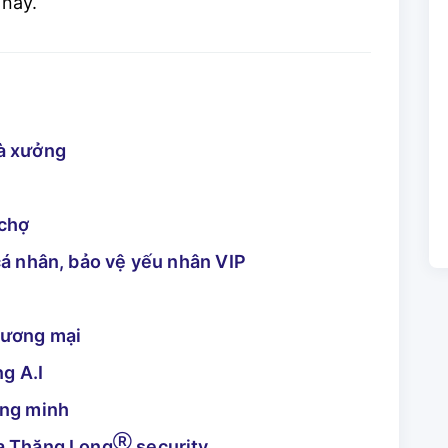
nay.
hà xưởng
 chợ
cá nhân, bảo vệ yếu nhân VIP
hương mại
g A.I
ông minh
Ⓡ
ủa Thăng Long
security