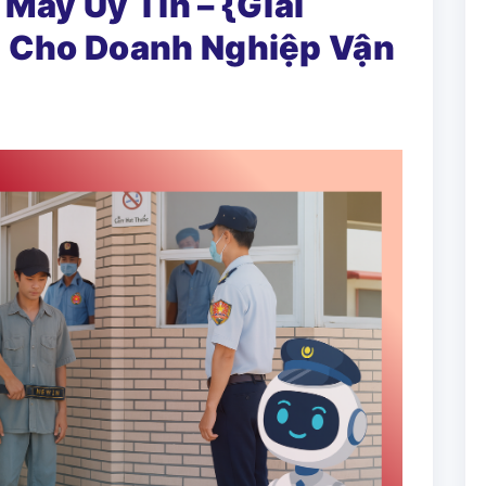
Máy Uy Tín – {Giải
7 Cho Doanh Nghiệp Vận