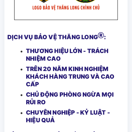
Ⓡ
DỊCH VỤ BẢO VỆ THĂNG LONG
:
THƯƠNG HIỆU LỚN - TRÁCH
NHIỆM CAO
TRÊN 20 NĂM KINH NGHIỆM
KHÁCH HÀNG TRUNG VÀ CAO
CẤP
CHỦ ĐỘNG PHÒNG NGỪA MỌI
RỦI RO
CHUYÊN NGHIỆP - KỶ LUẬT -
HIỆU QUẢ